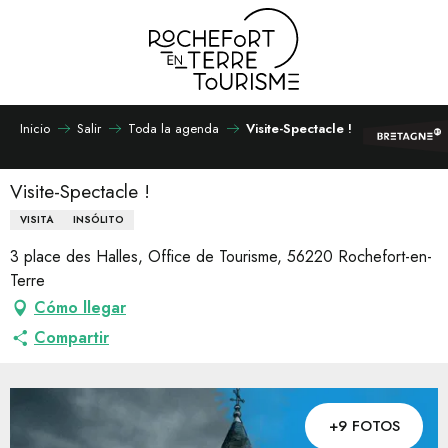
Aller
au
contenu
principal
Inicio
Salir
Toda la agenda
Visite-Spectacle !
Visite-Spectacle !
VISITA
INSÓLITO
3 place des Halles, Office de Tourisme, 56220 Rochefort-en-
Terre
Cómo llegar
Compartir
+9 FOTOS