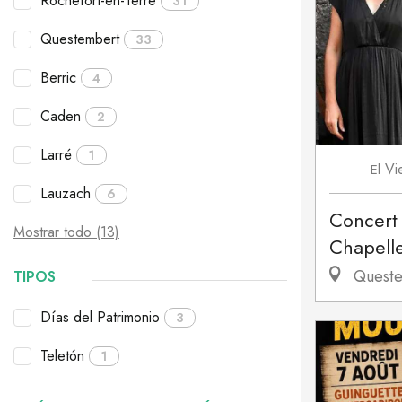
Rochefort-en-Terre
31
Questembert
33
Berric
4
Caden
2
Larré
1
Vi
El
Lauzach
6
Concert 
Mostrar todo (13)
Chapelle
Queste
TIPOS
Días del Patrimonio
3
Teletón
1