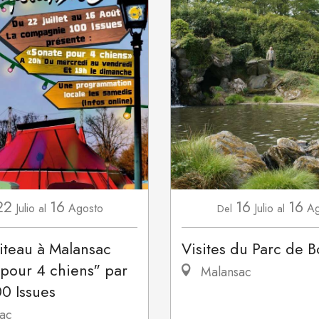
22
16
16
16
Julio
Agosto
Julio
Ag
al
Del
al
iteau à Malansac
Visites du Parc de B
pour 4 chiens" par
Malansac
00 Issues
ac