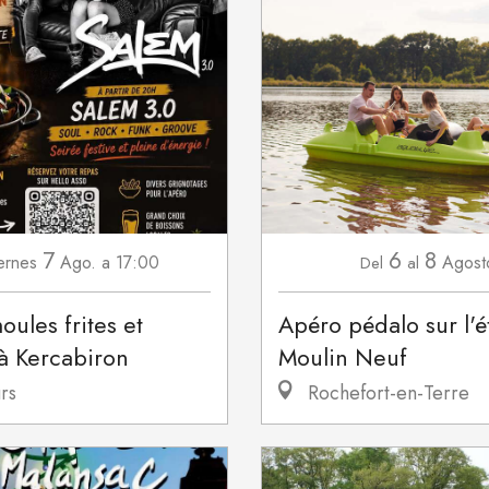
7
6
8
ernes
Ago.
a 17:00
Agost
Del
al
oules frites et
Apéro pédalo sur l'
à Kercabiron
Moulin Neuf
rs
Rochefort-en-Terre