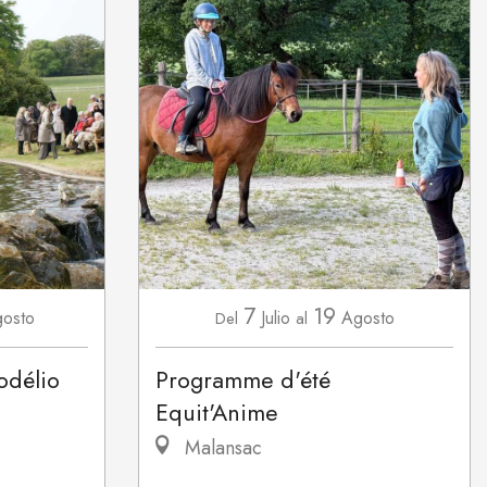
7
19
osto
Julio
Agosto
Del
al
odélio
Programme d'été
Equit'Anime
Malansac