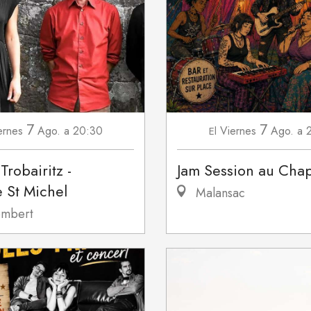
7
7
ernes
Ago.
a 20:30
Viernes
Ago.
a 
El
Trobairitz -
Jam Session au Cha
 St Michel
Malansac
mbert