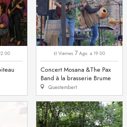
7
22:00
Viernes
Ago.
a 19:00
El
piteau
Concert Mosana &The Pax
Band à la brasserie Brume
Questembert