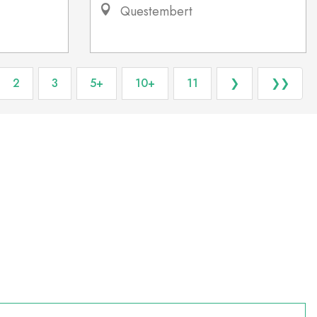
Questembert
2
3
5+
10+
11
❯
❯❯