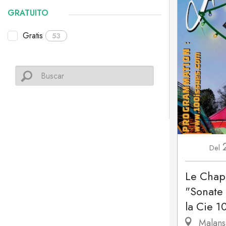
GRATUITO
Gratis
53
Del
Le Chap
"Sonate 
la Cie 1
Malans