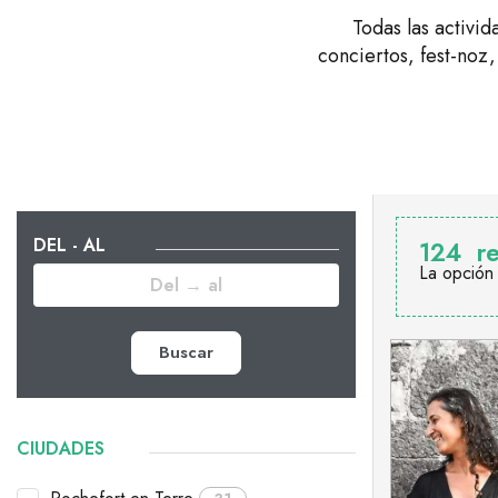
Todas las activi
conciertos, fest-noz,
DEL - AL
124
r
La opción
Buscar
CIUDADES