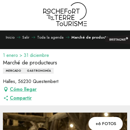
Aller
au
contenu
principal
Inicio
Salir
Toda la agenda
Marché de producteurs
1 enero > 31 diciembre
Marché de producteurs
MERCADO
GASTRONOMÍA
Halles, 56230 Questembert
Cómo llegar
Compartir
+6 FOTOS