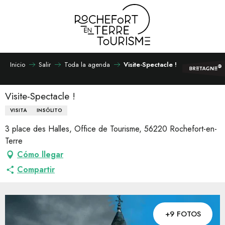
Aller
au
contenu
principal
Inicio
Salir
Toda la agenda
Visite-Spectacle !
Visite-Spectacle !
VISITA
INSÓLITO
3 place des Halles, Office de Tourisme, 56220 Rochefort-en-
Terre
Cómo llegar
Compartir
+9 FOTOS