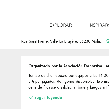
Aller
Inicio
Salir
Toda la agenda
Tournoi de palets
au
contenu
principal
Tournoi de palets
EXPLORAR
INSPIRAR
ANIMACIÓN LOCAL
Rue Saint Pierre, Salle La Bruyère, 56230 Molac
Descripción
Organizado por la Asociación Deportiva La
Torneo de shuffleboard por equipos a las 14:00. 
5 € por jugador. Refrigerios disponibles. Ese mism
cena de fricassé o salchicha, baile y fuegos artifi
Seguir leyendo