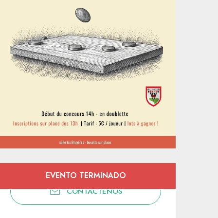
Horarios y datos de contacto
EVENTO TERMINADO
CONTÁCTENOS