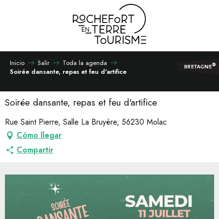
Aller
au
contenu
principal
Inicio
Salir
Toda la agenda
Soirée dansante, repas et feu d'artifice
Soirée dansante, repas et feu d'artifice
Rue Saint Pierre, Salle La Bruyère, 56230 Molac
Cómo llegar
Compartir