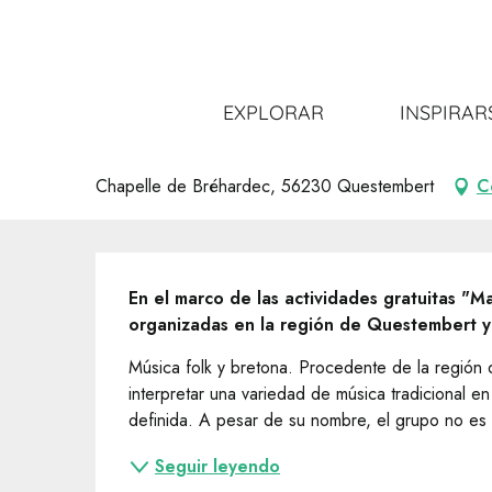
Aller
Inicio
Salir
Toda la agenda
"Mardis de Pays" Con
au
contenu
principal
"Mardis de Pays" Concert Patak
EXPLORAR
INSPIRAR
CONCIERTO
Chapelle de Bréhardec, 56230 Questembert
C
Descripción
En el marco de las actividades gratuitas "M
organizadas en la región de Questembert y
Música folk y bretona. Procedente de la región 
interpretar una variedad de música tradicional en 
definida. A pesar de su nombre, el grupo no es 
Seguir leyendo