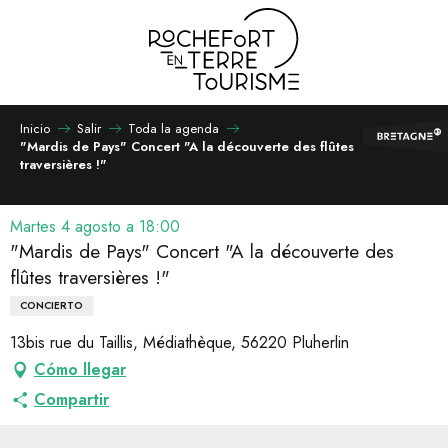
Aller
au
contenu
principal
Inicio
Salir
Toda la agenda
"Mardis de Pays" Concert "A la découverte des flûtes
traversières !"
Martes 4 agosto a 18:00
"Mardis de Pays" Concert "A la découverte des
flûtes traversières !"
CONCIERTO
13bis rue du Taillis, Médiathèque, 56220 Pluherlin
Cómo llegar
Compartir