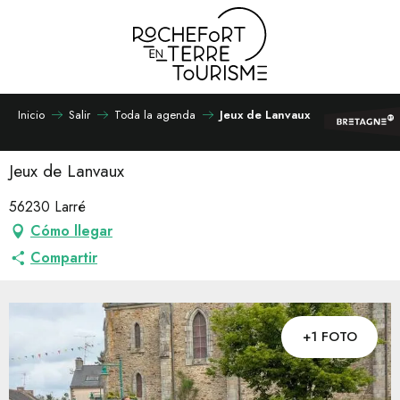
Aller
au
contenu
principal
Inicio
Salir
Toda la agenda
Jeux de Lanvaux
Jeux de Lanvaux
56230 Larré
Cómo llegar
Compartir
+1 FOTO