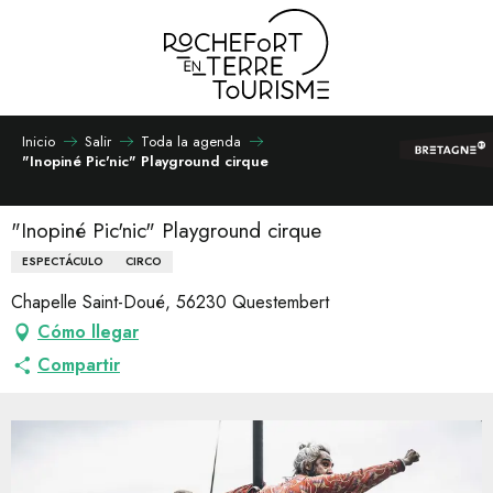
Aller
au
contenu
principal
Inicio
Salir
Toda la agenda
"Inopiné Pic'nic" Playground cirque
"Inopiné Pic'nic" Playground cirque
ESPECTÁCULO
CIRCO
Chapelle Saint-Doué, 56230 Questembert
Cómo llegar
Compartir