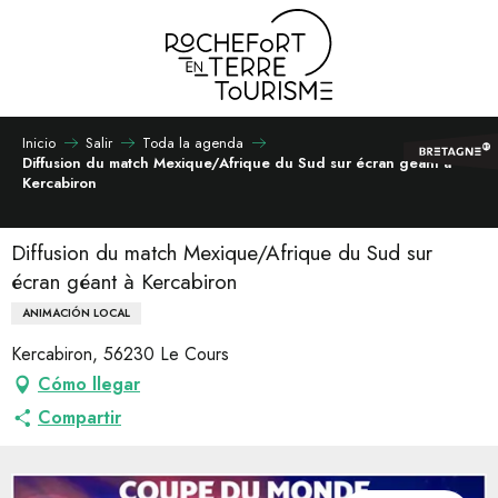
Aller
au
contenu
principal
Inicio
Salir
Toda la agenda
Diffusion du match Mexique/Afrique du Sud sur écran géant à
Kercabiron
Diffusion du match Mexique/Afrique du Sud sur
écran géant à Kercabiron
ANIMACIÓN LOCAL
Kercabiron, 56230 Le Cours
Cómo llegar
Compartir