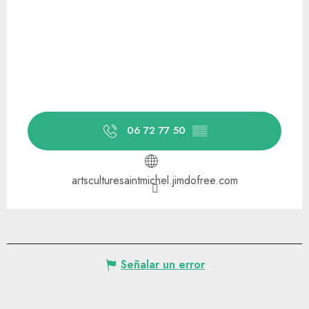
06 72 77 50
▒▒
artsculturesaintmichel.jimdofree.com
Señalar un error