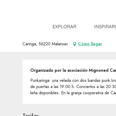
Aller
Inicio
Salir
Toda la agenda
Concert punk
au
contenu
principal
Concert punk
EXPLORAR
INSPIRAR
CONCIERTO
Caringa, 56220 Malansac
Cómo llegar
Descripción
Organizado por la asociación Mignoned Car
Punkaringa: una velada con dos bandas punk loca
de puertas a las 19:00 h. Conciertos a las 20:30
leña disponibles. En la granja cooperativa de Ca
Tarifas