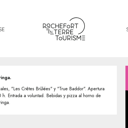
SE
inga.
les, "Les Crêtes Brûlées" y "True Baddor". Apertura 
 h. Entrada a voluntad. Bebidas y pizza al horno de 
ringa.