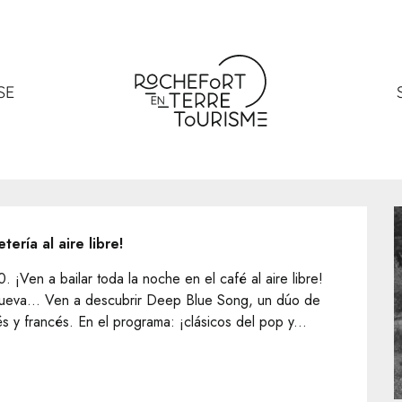
ong à Kercabiron
abiron
SE
tería al aire libre!
¡Ven a bailar toda la noche en el café al aire libre! 
e nueva… Ven a descubrir Deep Blue Song, un dúo de 
 y francés. En el programa: ¡clásicos del pop y...