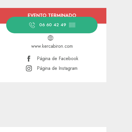
Horarios y datos de contacto
EVENTO TERMINADO
06 60 42 49
▒▒
www.kercabiron.com
Página de Facebook
Página de Instagram