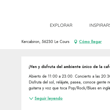
Aller
Inicio
Salir
Toda la agenda
Concert Deep Blue S
au
contenu
principal
Concert Deep Blue Song à Kerc
EXPLORAR
INSPIRAR
NATURALEZA Y RELAX
CONCIERTO
Kercabiron, 56230 Le Cours
Cómo llegar
Descripción
¡Ven y disfruta del ambiente único de la cafe
Abierto de 11:00 a 23:00. Concierto a las 20:30. 
Disfruta del sol, relájate, pasea, conoce gent
guitarra y voz que toca Pop/Rock/Blues en inglés
Seguir leyendo