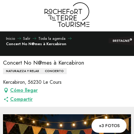
Aller
au
contenu
principal
Inicio
Salir
Toda la agenda
Concert No N@mes à Kercabiron
Concert No N@mes à Kercabiron
NATURALEZA Y RELAX
CONCIERTO
Kercabiron, 56230 Le Cours
Cómo llegar
Compartir
+3 FOTOS