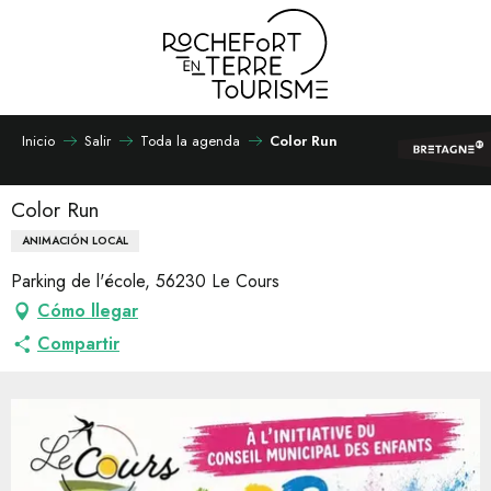
Aller
au
contenu
principal
Inicio
Salir
Toda la agenda
Color Run
Color Run
ANIMACIÓN LOCAL
Parking de l'école, 56230 Le Cours
Cómo llegar
Compartir