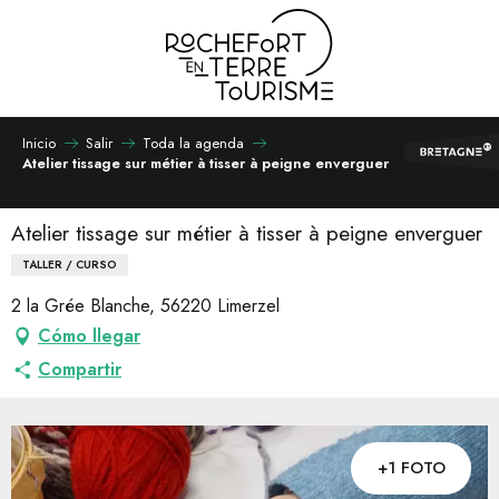
Aller
au
contenu
principal
Inicio
Salir
Toda la agenda
Atelier tissage sur métier à tisser à peigne enverguer
Atelier tissage sur métier à tisser à peigne enverguer
TALLER / CURSO
2 la Grée Blanche, 56220 Limerzel
Cómo llegar
Compartir
+1 FOTO