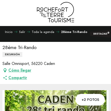
Aller
au
contenu
principal
Inicio
Salir
Toda la agenda
28ème Tri-Rando
28ème Tri-Rando
EXCURSIÓN
Salle Omnisport, 56220 Caden
Cómo llegar
Compartir
+2 FOTOS