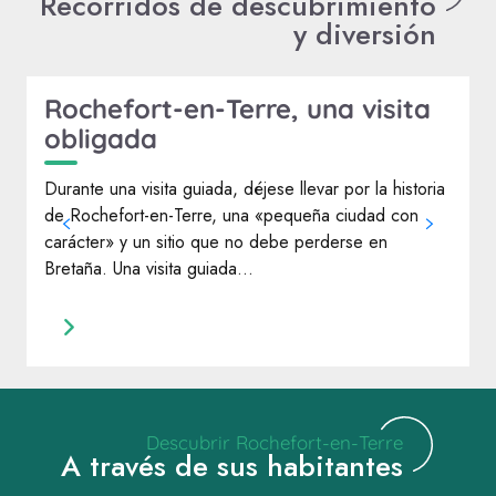
Recorridos de descubrimiento
y diversión
Rochefort-en-Terre, una visita
obligada
Durante una visita guiada, déjese llevar por la historia
C
de Rochefort-en-Terre, una «pequeña ciudad con
s
carácter» y un sitio que no debe perderse en
e
Bretaña. Una visita guiada...
Descubrir Rochefort-en-Terre
A través de sus habitantes