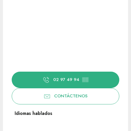
02 97 49 94
▒▒
CONTÁCTENOS
Idiomas hablados
Idiomas hablados