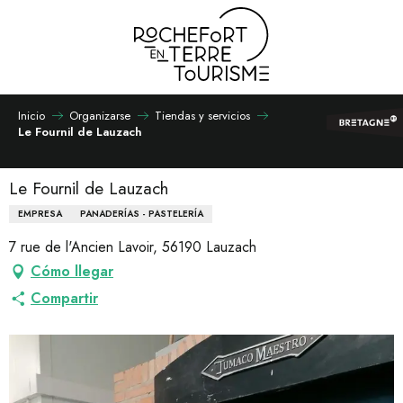
Aller
au
contenu
principal
Inicio
Organizarse
Tiendas y servicios
Le Fournil de Lauzach
Le Fournil de Lauzach
EMPRESA
PANADERÍAS - PASTELERÍA
7 rue de l'Ancien Lavoir, 56190 Lauzach
Cómo llegar
Compartir