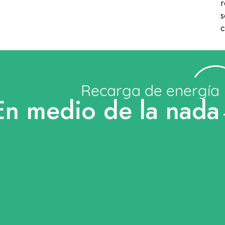
r
s
c
Recarga de energía
En medio de la nada