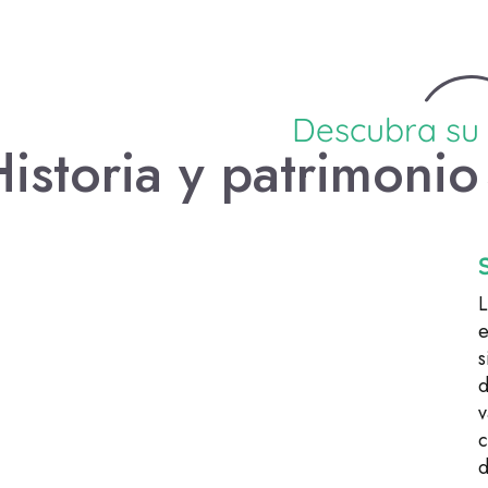
Descubra su
istoria y patrimonio
L
e
s
d
v
c
d