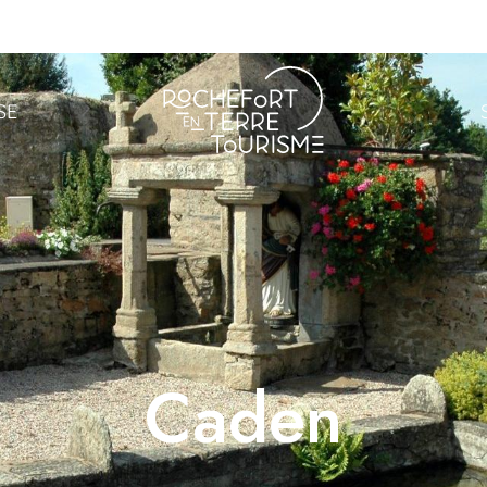
SE
Caden