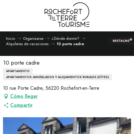
Aller
au
contenu
principal
Inicio
Organizarse
¿Dónde dormir?
Alquileres de vacaciones
10 porte cadre
10 porte cadre
APARTAMENTO
APARTAMENTOS AMUEBLADOS Y ALOJAMIENTOS RURALES (GÎTES)
10 rue Porte Cadre, 56220 Rochefort-en-Terre
Cómo llegar
Compartir