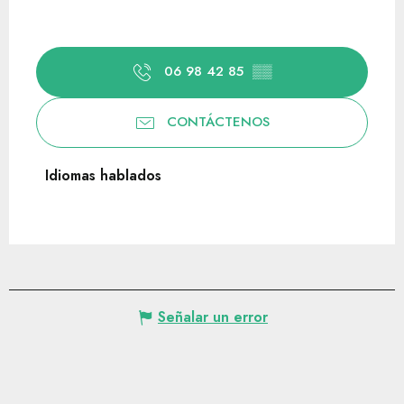
06 98 42 85
▒▒
CONTÁCTENOS
Idiomas hablados
Idiomas hablados
Señalar un error