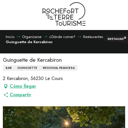
Aller
au
contenu
principal
Inicio
Organizarse
¿Dónde comer?
Restaurantes
Guinguette de Kercabiron
Guinguette de Kercabiron
BAR
GUINGUETTE
REGIONAL FRANCESA
2 Kercabiron, 56230 Le Cours
Cómo llegar
Compartir