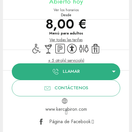
Abierto hoy
Ver los horarios
Desde
8,00 €
Menú para adultos
Ver todas las tarifas
Acceso para minusválidos
Bar / Refrigerio
Aparcamiento
Accesibilidad
Aseos
Venta de comida p
+ 5 otro(s) servicio(s)
LLAMAR
CONTÁCTENOS
www.kercabiron.com
Página de Facebook