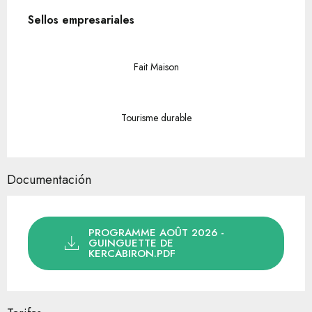
Oferta de prestaciones
Sellos empresariales
Sellos empresariales
Fait Maison
Tourisme durable
Documentación
PROGRAMME AOÛT 2026 -
GUINGUETTE DE
KERCABIRON.PDF