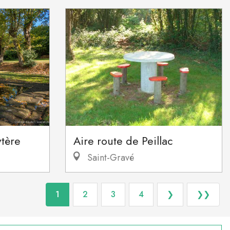
ytère
Aire route de Peillac
Saint-Gravé
1
2
3
4
❯
❯❯