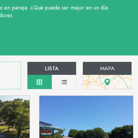
os o en pareja. ¿Qué puede ser mejor en un día
dores.
LISTA
MAPA