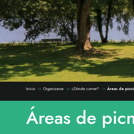
Inicio
Organizarse
¿Dónde comer?
Áreas de picni
Áreas de picn