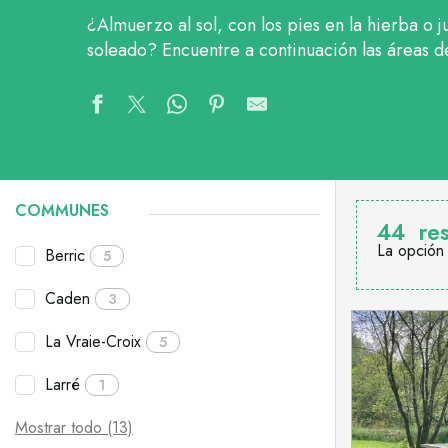
¿Almuerzo al sol, con los pies en la hierba o 
soleado? Encuentre a continuación las áreas d
COMMUNES
44
re
La opción
Berric
5
Caden
3
La Vraie-Croix
5
Larré
1
Mostrar todo (13)