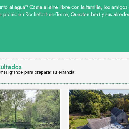
junto al agua? Coma al aire libre con la familia, los amig
e picnic en Rochefort-en-Terre, Questembert y sus alrede
sultados
 más grande para preparar su estancia