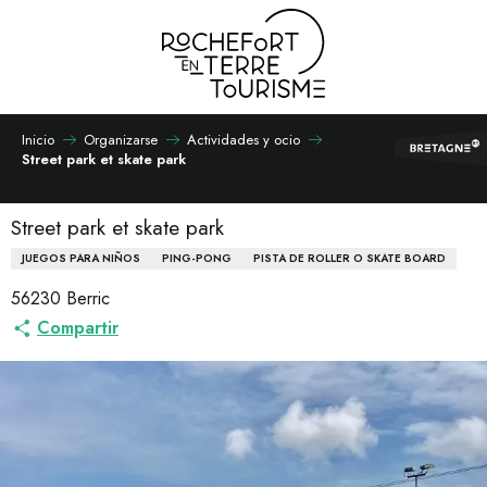
Aller
au
contenu
principal
Inicio
Organizarse
Actividades y ocio
Street park et skate park
Street park et skate park
JUEGOS PARA NIÑOS
PING-PONG
PISTA DE ROLLER O SKATE BOARD
56230 Berric
Compartir