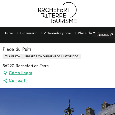
Aller
au
contenu
principal
Inicio
Organizarse
Actividades y ocio
Place du Puits
Place du Puits
Y LA PLAZA
LUGARES Y MONUMENTOS HISTÓRICOS
56220 Rochefort-en-Terre
Cómo llegar
Compartir