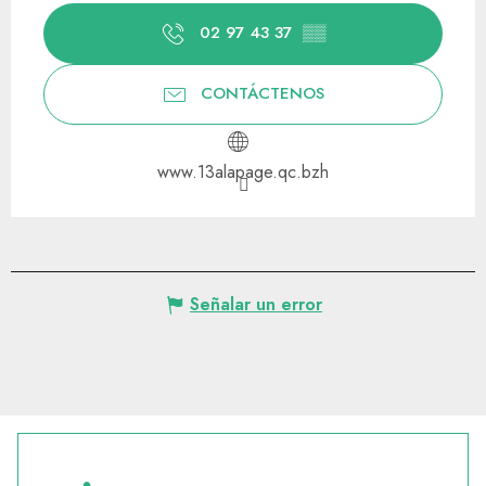
02 97 43 37
▒▒
CONTÁCTENOS
www.13alapage.qc.bzh
Señalar un error