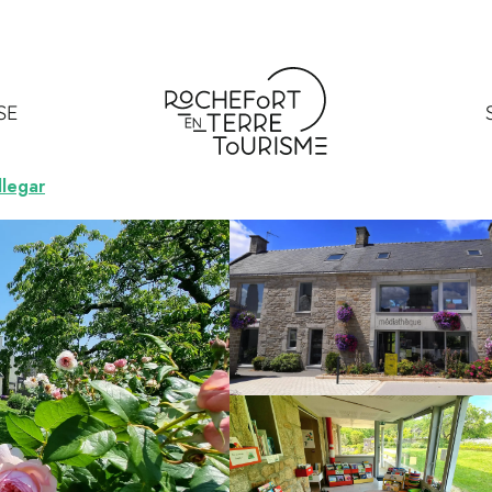
 municipal
SE
legar