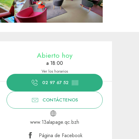
Horarios y datos de contacto
Abierto hoy
a 18:00
Ver los horarios
02 97 67 52
▒▒
CONTÁCTENOS
www.13alapage.qc.bzh
Página de Facebook