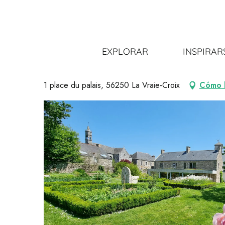
Aller
Inicio
Organizarse
Actividades y ocio
La mediateca
au
contenu
principal
La mediateca municipal
EXPLORAR
INSPIRAR
BIBLIOTECA - MEDIATECA
1 place du palais, 56250 La Vraie-Croix
Cómo l