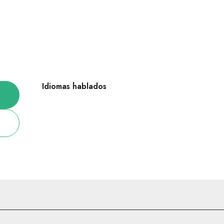
Idiomas hablados
Idiomas hablados