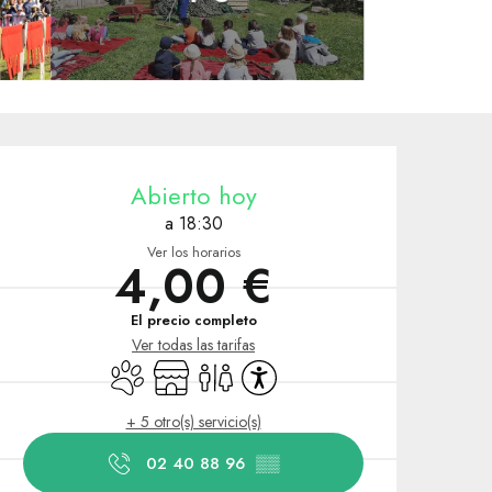
Horarios y datos de contacto
Abierto hoy
a 18:30
Ver los horarios
4,00 €
El precio completo
Ver todas las tarifas
Se aceptan animales
Tienda
Aseos
Accesibilidad
+ 5 otro(s) servicio(s)
02 40 88 96
▒▒