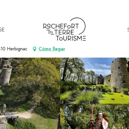
Ranrouët
SE
 FORTIFICADO
410 Herbignac
Cómo llegar