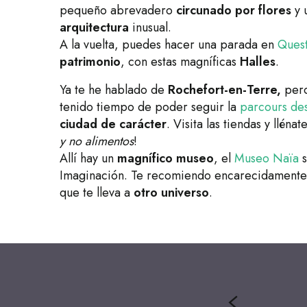
pequeño abrevadero
circunado por flores
y 
arquitectura
inusual.
A la vuelta, puedes hacer una parada en
Ques
patrimonio
, con estas magníficas
Halles
.
Ya te he hablado de
Rochefort-en-Terre,
pero
tenido tiempo de poder seguir la
parcours des
ciudad de carácter
. Visita las tiendas y lléna
y no alimentos
!
Allí hay un
magnífico museo
, el
Museo Naïa
s
Imaginación. Te recomiendo encarecidamente q
que te lleva a
otro universo
.