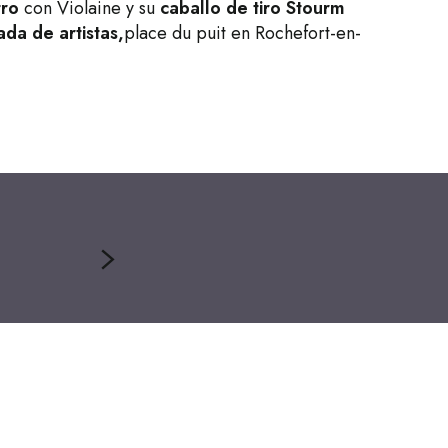
tro
con Violaine y su
caballo de tiro Stourm
a de artistas,
place du puit en Rochefort-en-
Siga el hilo rojo - Ruta del ar