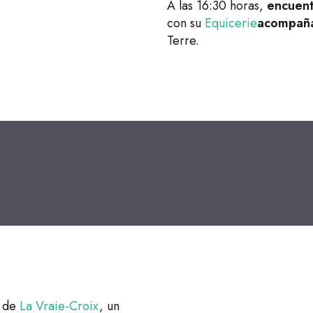
A las 16:30 horas,
encuen
con su
Equicerie
acompañad
Terre.
Moulin Neuf Aventure
de
La Vraie-Croix
, un