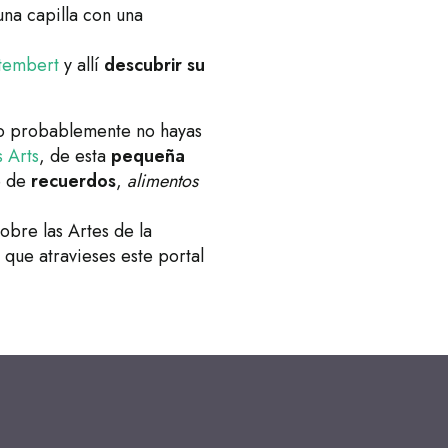
una capilla con una
tembert
y allí
descubrir su
 probablemente no hayas
 Arts
, de esta
pequeña
te de
recuerdos
,
alimentos
obre las Artes de la
ue atravieses este portal
La Vraie-Croix