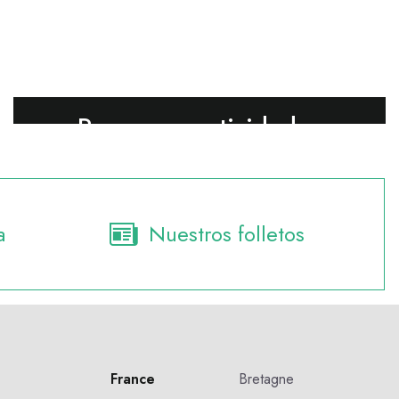
Parques y actividades
recreativas
a
Nuestros folletos
France
Bretagne