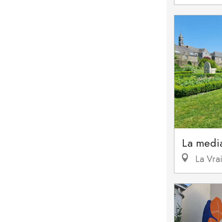
La medi
La Vrai