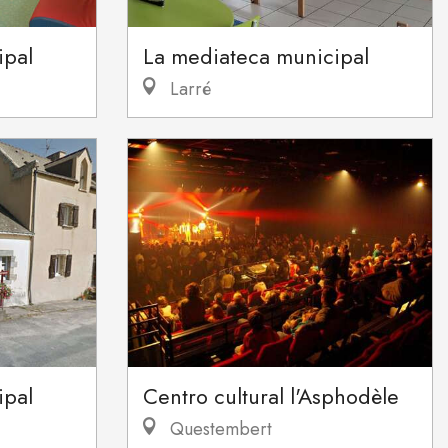
ipal
La mediateca municipal
Larré
ipal
Centro cultural l'Asphodèle
Questembert