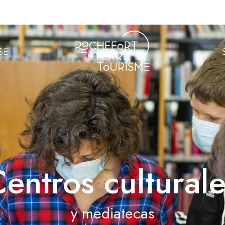
SE
entros cultural
y mediatecas