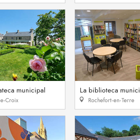
ateca municipal
La biblioteca munic
e-Croix
Rochefort-en-Terre