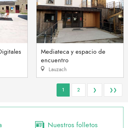
Digitales
Mediateca y espacio de
encuentro
Lauzach
1
2
❯
❯❯
a
Nuestros folletos