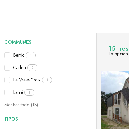
COMMUNES
15
res
La opción
Berric
1
Caden
2
La Vraie-Croix
1
Larré
1
Mostrar todo (13)
TIPOS